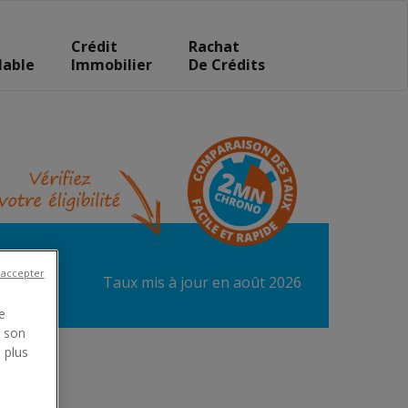
Crédit
Rachat
lable
Immobilier
De Crédits
 accepter
taux mis à jour en août 2026
e
r son
 plus