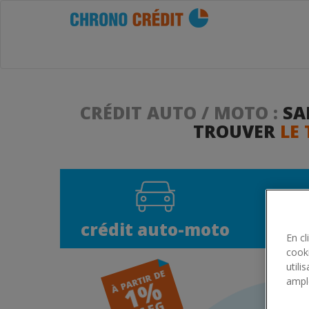
CRÉDIT AUTO / MOTO :
SA
TROUVER
LE 
crédit auto-moto
En cl
cooki
utili
ample