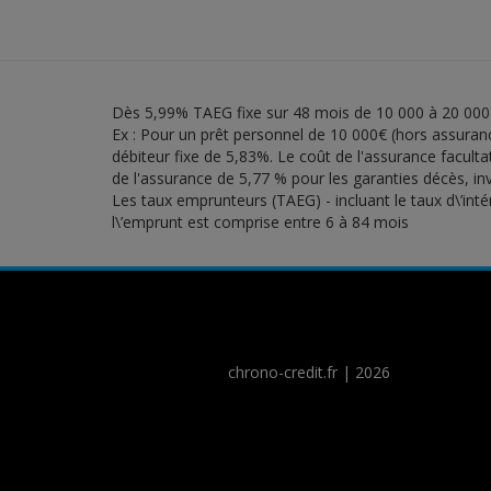
Dès 5,99% TAEG fixe sur 48 mois de 10 000 à 20 000
Ex : Pour un prêt personnel de 10 000€ (hors assuran
débiteur fixe de 5,83%. Le coût de l'assurance faculta
de l'assurance de 5,77 % pour les garanties décès, inva
Les taux emprunteurs (TAEG) - incluant le taux d\’inté
l\’emprunt est comprise entre 6 à 84 mois
chrono-credit.fr
|
2026