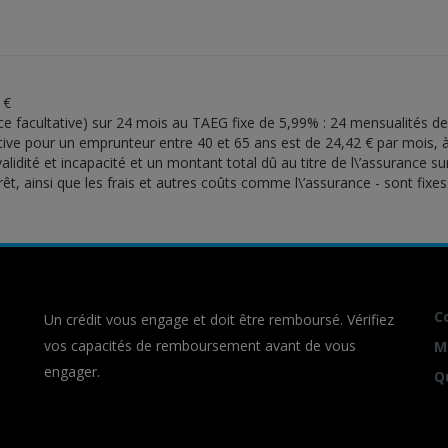
 €
ce facultative) sur 24 mois au TAEG fixe de 5,99% : 24 mensualités d
tive pour un emprunteur entre 40 et 65 ans est de 24,42 € par mois, à 
lidité et incapacité et un montant total dû au titre de l\’assurance su
rêt, ainsi que les frais et autres coûts comme l\’assurance - sont fixe
C
Un crédit vous engage et doit être remboursé. Vérifiez
vos capacités de remboursement avant de vous
M
engager.
Q