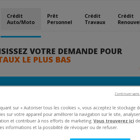
Crédit
Prêt
Crédit
Crédit
Auto/moto
Personnel
Travaux
Renouve
ISISSEZ VOTRE DEMANDE POUR
TAUX LE PLUS BAS
Continuer sans
iquant sur « Autoriser tous les cookies », vous acceptez le stockage d
es sur votre appareil pour améliorer la navigation sur le site, analyse
sation et contribuer à nos efforts de marketing.
Vous trouverez ici
de
s informations et la possibilité de révoquer ou de refuser.