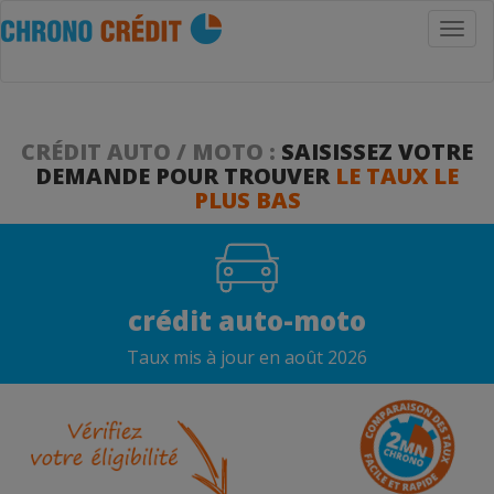
Toggl
navig
CRÉDIT AUTO / MOTO :
SAISISSEZ VOTRE
DEMANDE POUR TROUVER
LE TAUX LE
PLUS BAS
crédit auto-moto
taux mis à jour en août 2026