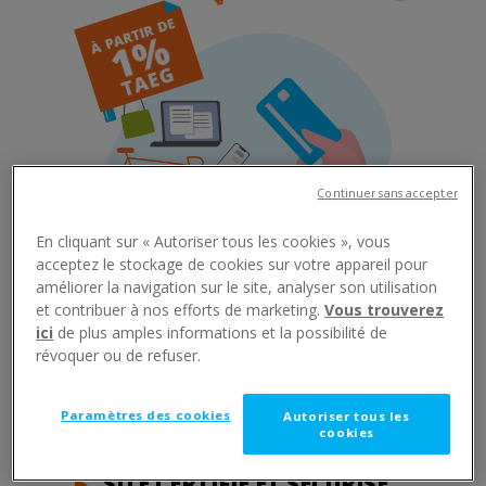
Continuer sans accepter
En cliquant sur « Autoriser tous les cookies », vous
acceptez le stockage de cookies sur votre appareil pour
améliorer la navigation sur le site, analyser son utilisation
►
0€ DE FRAIS DE DOSSIER
et contribuer à nos efforts de marketing.
Vous trouverez
ici
de plus amples informations et la possibilité de
►
RÉPONSE DE PRINCIPE
révoquer ou de refuser.
IMMÉDIATE
►
DÉBLOCAGE DES FONDS EN
Paramètres des cookies
Autoriser tous les
cookies
24H
►
SITE CERTIFIÉ ET SÉCURISÉ