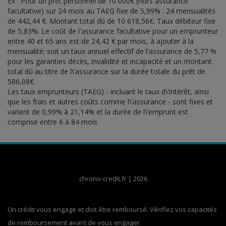
Ex : Pour un prêt personnel de 10 000€ (hors assurance
facultative) sur 24 mois au TAEG fixe de 5,99% : 24 mensualités
de 442,44 €. Montant total dû de 10 618,56€. Taux débiteur fixe
de 5,83%. Le coût de l'assurance facultative pour un emprunteur
entre 40 et 65 ans est de 24,42 € par mois, à ajouter à la
mensualité; soit un taux annuel effectif de l'assurance de 5,77 %
pour les garanties décès, invalidité et incapacité et un montant
total dû au titre de l\’assurance sur la durée totale du prêt de
586,08€.
Les taux emprunteurs (TAEG) - incluant le taux d\’intérêt, ainsi
que les frais et autres coûts comme l\’assurance - sont fixes et
varient de 0,99% à 21,14% et la durée de l\’emprunt est
comprise entre 6 à 84 mois
chrono-credit.fr
|
2026
Un crédit vous engage et doit être remboursé. Vérifiez vos capacités
de remboursement avant de vous engager.